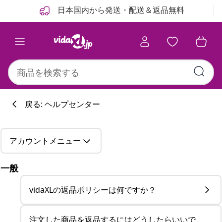
前
次
日本国内から発送・配送＆返品無料
戻る: ヘルプセンター
アカウントメニュー
一般
vidaXLの返品ポリシーは何ですか？
注文した商品を返品するにはどうしたらいいで