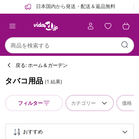
前
次
日本国内から発送・配送＆返品無料
戻る: ホーム＆ガーデン
タバコ用品
(1 結果)
フィルター
カテゴリー
価格
おすすめ