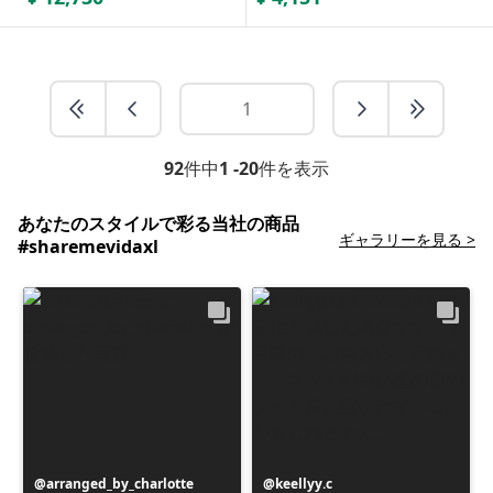
92
件中
1 -20
件を表示
あなたのスタイルで彩る当社の商品
ギャラリーを見る >
#sharemevidaxl
投
arranged_by_charlotte
投
keellyy.c