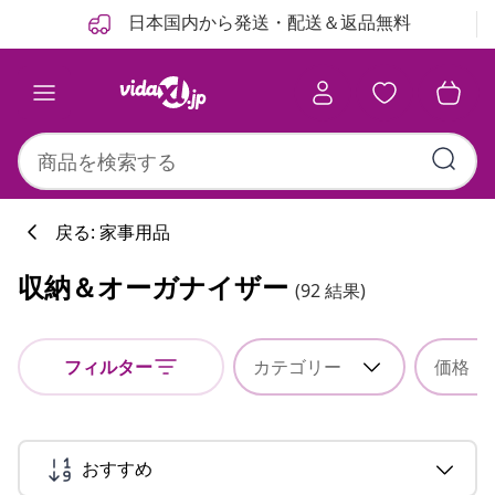
前
次
日本国内から発送・配送＆返品無料
戻る: 家事用品
収納＆オーガナイザー
(92 結果)
フィルター
カテゴリー
価格
おすすめ