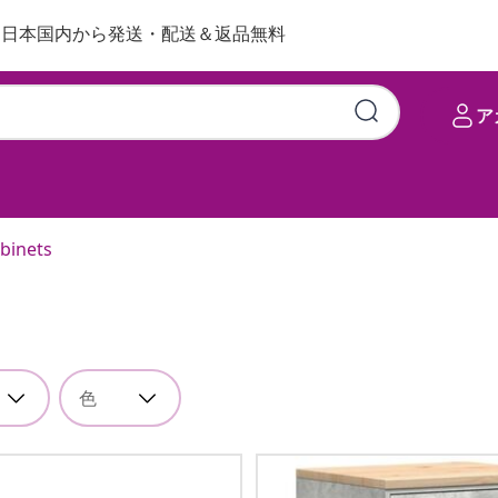
日本国内から発送・配送＆返品無料
ア
abinets
色