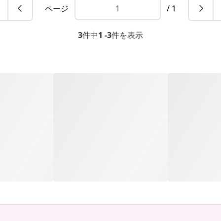
ページ
/ 1
3
件中
1 -3
件を表示