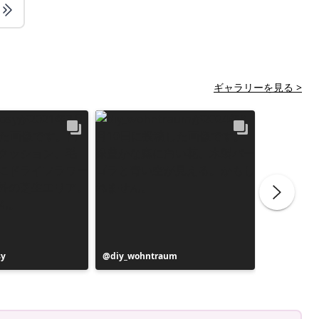
ギャラリーを見る >
sy
投
diy_wohntraum
投
de6ehoev
稿
稿
者
者