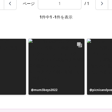
ページ
/ 1
1
件中
1 -1
件を表示
投
mum3boys2022
投
picnicandpo
稿
稿
者
者