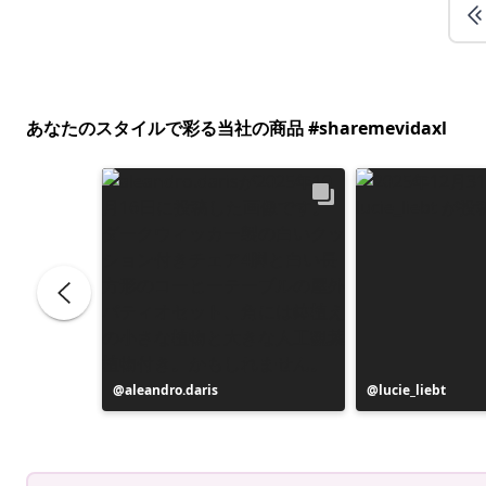
あなたのスタイルで彩る当社の商品 #sharemevidaxl
投
aleandro.daris
投
lucie_liebt
稿
稿
者
者