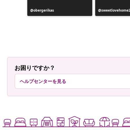
le
投
obergerikas
投
sweetlovehome
稿
稿
者
者
お困りですか？
ヘルプセンターを見る