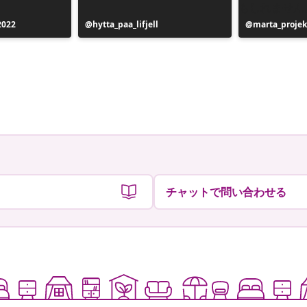
2022
投
hytta_paa_lifjell
投
marta_projek
稿
稿
者
者
チャットで問い合わせる