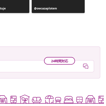
tuje
投
owcazaplotem
投
casamona
稿
稿
者
者
24時間対応