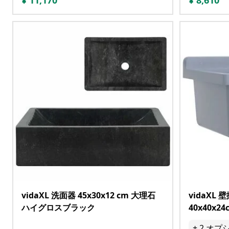
¥
11,170
¥
8,610
vidaXL 洗面器 45x30x12 cm 大理石
vidaXL
ハイグロスブラック
40x40x2
+
2
オプ