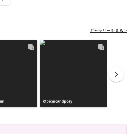
ギャラリーを見る >
aum
投
picnicandposy
投
de6ehoev
稿
稿
者
者