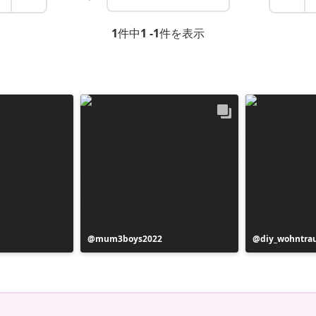
1
件中
1 -1
件を表示
投
mum3boys2022
投
diy_wohntr
稿
稿
者
者