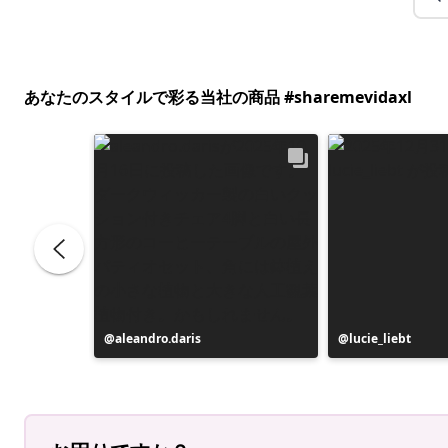
あなたのスタイルで彩る当社の商品 #sharemevidaxl
投
aleandro.daris
投
lucie_liebt
稿
稿
者
者