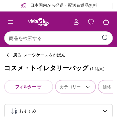
前
次
日本国内から発送・配送＆返品無料
戻る: スーツケース＆かばん
コスメ・トイレタリーバッグ
(1 結果)
フィルター
カテゴリー
価格
おすすめ