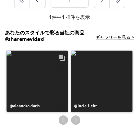
1
件中
1 -1
件を表示
あなたのスタイルで彩る当社の商品
ギャラリーを見る >
#sharemevidaxl
投
aleandro.daris
投
lucie_liebt
稿
稿
者
者