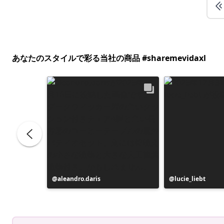
あなたのスタイルで彩る当社の商品 #sharemevidaxl
ns
投
aleandro.daris
投
lucie_liebt
稿
稿
者
者