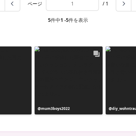
ページ
/ 1
5
件中
1 -5
件を表示
投
mum3boys2022
投
diy_wohntr
稿
稿
者
者