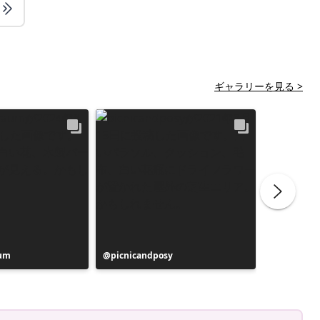
ギャラリーを見る >
aum
投
picnicandposy
投
de6ehoev
稿
稿
者
者