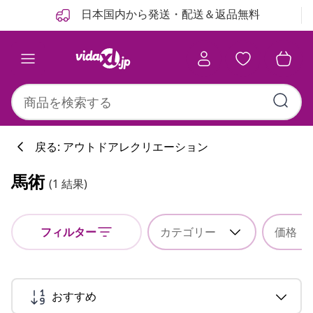
前
次
日本国内から発送・配送＆返品無料
戻る: アウトドアレクリエーション
馬術
(1 結果)
フィルター
カテゴリー
価格
おすすめ