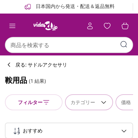
前
次
日本国内から発送・配送＆返品無料
戻る: サドルアクセサリ
鞍用品
(1 結果)
フィルター
カテゴリー
価格
おすすめ