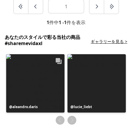
1
件中
1 -1
件を表示
あなたのスタイルで彩る当社の商品
ギャラリーを見る >
#sharemevidaxl
投
aleandro.daris
投
lucie_liebt
稿
稿
者
者