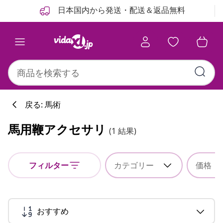
前
次
日本国内から発送・配送＆返品無料
戻る: 馬術
馬用鞭アクセサリ
(1 結果)
フィルター
カテゴリー
価格
おすすめ