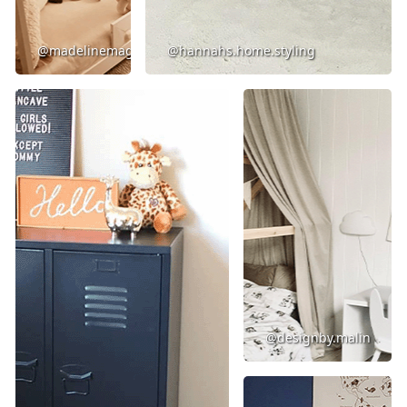
@madelinemagdalena
@hannahs.home.styling
@designby.malin