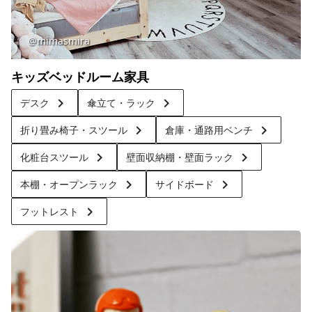
@mimasmira
キッズベッドルーム家具
keyboard_arrow_right
keyboard_arrow_right
デスク
傘立て・ラック
keyboard_arrow_right
keyboard_arrow_right
折り畳み椅子・スツール
倉庫・通路用ベンチ
keyboard_arrow_right
keyboard_arrow_right
化粧台スツール
壁面収納棚・壁面ラック
keyboard_arrow_right
keyboard_arrow_right
本棚・オープンラック
サイドボード
keyboard_arrow_right
フットレスト