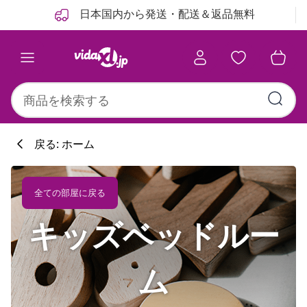
前
次
日本国内から発送・配送＆返品無料
戻る: ホーム
全ての部屋に戻る
キッズベッドルー
ム