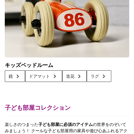
キッズベッドルーム
keyboard_arrow_right
keyboard_arrow_right
keyboard_arrow_right
keyboard_arrow_right
鏡
ドアマット
造花
ラグ
子ども部屋コレクション
楽しさのつまった
子ども部屋に必須のアイテム
の世界をのぞいて
みましょう！ クールな子ども部屋用の家具や遊び心あふれるアク