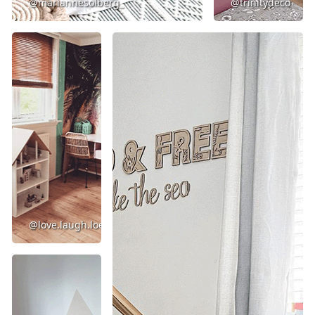
@mariannesolberg_
@trinitydeco
@love.laugh.loet