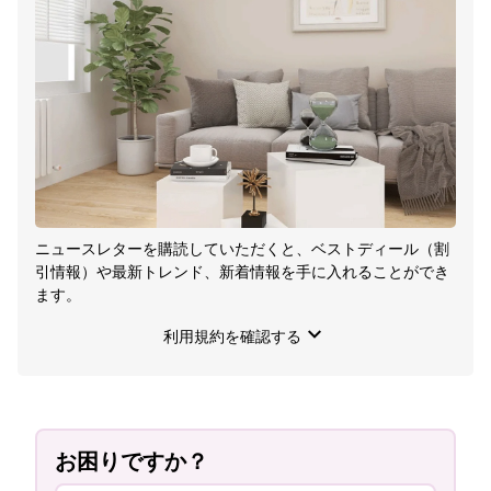
ニュースレターを購読していただくと、ベストディール（割
引情報）や最新トレンド、新着情報を手に入れることができ
ます。
keyboard_arrow_down
利用規約を確認する
プロモーションや製品に関する最新情報をお知らせする
vidaXLのニュースレターを購読します。尚、購読の解除はい
つでも可能です。vidaXLはプライバシーを尊重します。
お困りですか？