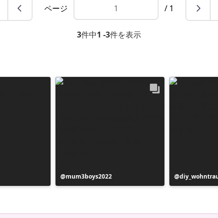
ページ
/ 1
3
件中
1 -3
件を表示
投
mum3boys2022
投
diy_wohntr
稿
稿
者
者