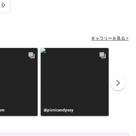
ギャラリーを見る >
aum
投
picnicandposy
投
de6ehoev
稿
稿
者
者