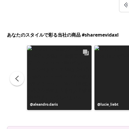
あなたのスタイルで彩る当社の商品 #sharemevidaxl
投
aleandro.daris
投
lucie_liebt
稿
稿
者
者