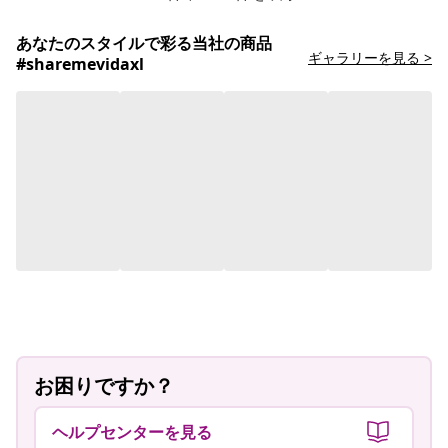
あなたのスタイルで彩る当社の商品
ギャラリーを見る >
#sharemevidaxl
投
aleandro.daris
投
lucie_liebt
稿
稿
者
者
お困りですか？