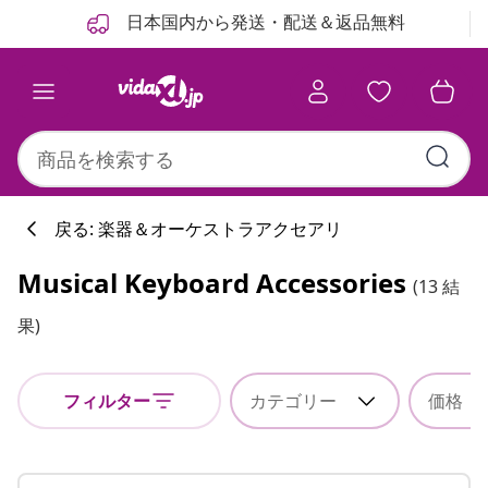
前
次
日本国内から発送・配送＆返品無料
戻る: 楽器＆オーケストラアクセアリ
Musical Keyboard Accessories
(13 結
果)
フィルター
カテゴリー
価格