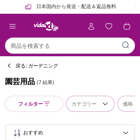
前
次
日本国内から発送・配送＆返品無料
戻る: ガーデニング
園芸用品
(7 結果)
フィルター
カテゴリー
価格
おすすめ