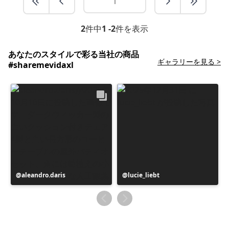
2
件中
1 -2
件を表示
あなたのスタイルで彩る当社の商品
ギャラリーを見る >
#sharemevidaxl
投
aleandro.daris
投
lucie_liebt
稿
稿
者
者