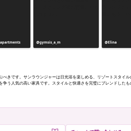
apartments
投
gymsis_a_m
投
Elina
稿
稿
者
者
ぶべきです。サンラウンジャーは日光浴を楽しめる、リゾートスタイル
を争う人気の高い家具です。スタイルと快適さを完璧にブレンドしたも