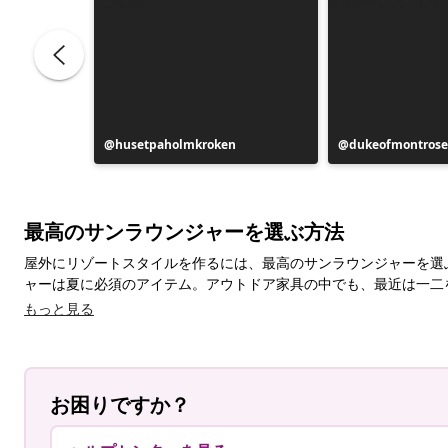
投
husetpaholmkroken
投
dukeofmontrose
稿
稿
者
者
最高のサンラウンジャーを選ぶ方法
屋外にリゾートスタイルを作るには、最高のサンラウンジャーを選
ャーは夏に必須のアイテム。アウトドア家具の中でも、最近は一二
もっと見る
お困りですか？