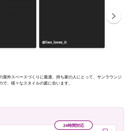
投
lien_loves_it
投
karlsson
稿
稿
者
者
の屋外スペースづくりに最適。持ち家の人にとって、サンラウンジ
ので、様々なスタイルの庭に合います。
24時間対応