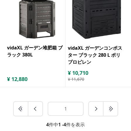
vidaXL ガーデン堆肥箱 ブ
vidaXL ガーデンコンポス
ラック 380L
ター ブラック 280 L ポリ
プロピレン
¥
10,710
¥
12,880
¥
11,670
4
件中
1 -4
件を表示