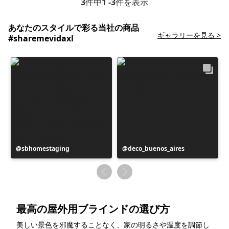
3
件中
1 -3
件を表示
あなたのスタイルで彩る当社の商品
ギャラリーを見る >
#sharemevidaxl
投
sbhomestaging
投
deco_buenos_aires
稿
稿
者
者
最高の屋外用ブラインドの選び方
美しい景色を邪魔することなく、家の明るさや温度を調節し