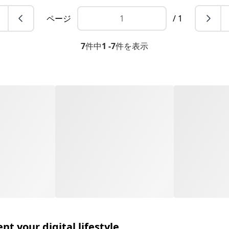
ページ
/ 1
7
件中
1 -7
件を表示
t your digital lifestyle