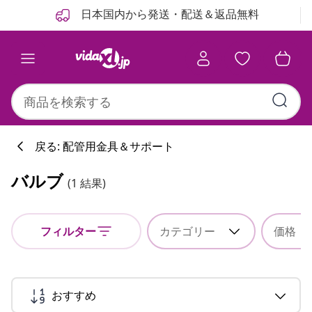
前
次
日本国内から発送・配送＆返品無料
戻る: 配管用金具＆サポート
バルブ
(1 結果)
フィルター
カテゴリー
価格
おすすめ