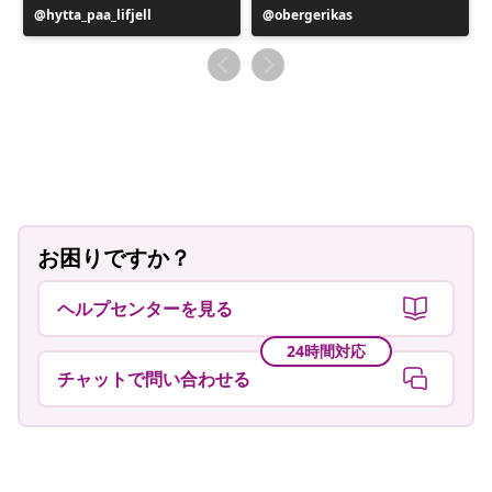
投
hytta_paa_lifjell
投
obergerikas
稿
稿
者
者
お困りですか？
ヘルプセンターを見る
24時間対応
チャットで問い合わせる