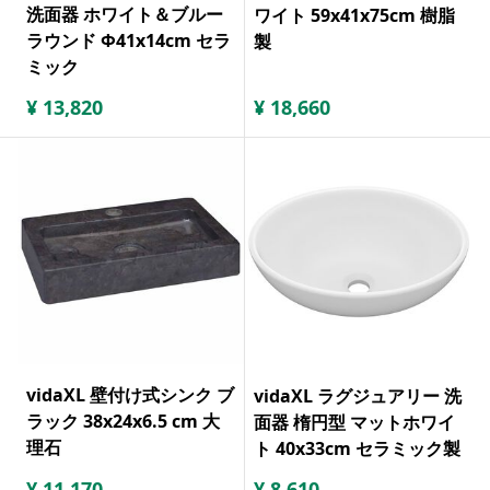
洗面器 ホワイト＆ブルー
ワイト 59x41x75cm 樹脂
ラウンド Φ41x14cm セラ
製
ミック
¥
13,820
¥
18,660
vidaXL 壁付け式シンク ブ
vidaXL ラグジュアリー 洗
ラック 38x24x6.5 cm 大
面器 楕円型 マットホワイ
理石
ト 40x33cm セラミック製
¥
11,170
¥
8,610