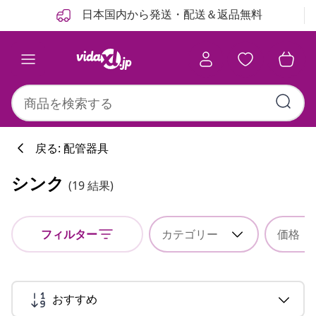
前
次
日本国内から発送・配送＆返品無料
戻る: 配管器具
シンク
(19 結果)
フィルター
カテゴリー
価格
おすすめ