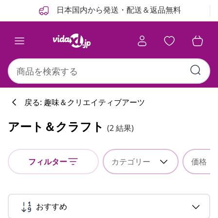
前
次
日本国内から発送・配送＆返品無料
戻る: 趣味＆クリエイティブアーツ
アート＆クラフト
(2 結果)
フィルター
カテゴリー
価格
おすすめ