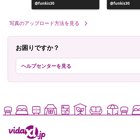
投
funkis30
投
funkis30
稿
稿
者
者
写真のアップロード方法を見る
お困りですか？
ヘルプセンターを見る