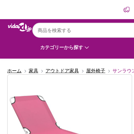
前
次
vidaXL
vidaXL 折りたたみサンラウンジャー スチー
カテゴリーから探す
ホーム
家具
アウトドア家具
屋外椅子
サンラウ