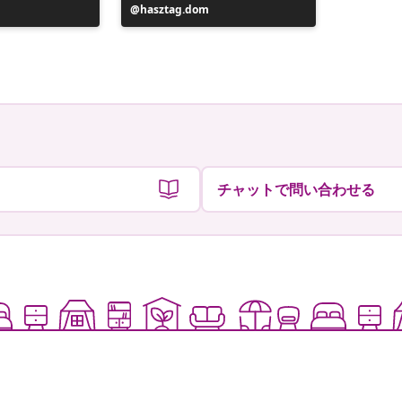
投
hasztag.dom
投
scandoli
稿
稿
者
者
チャットで問い合わせる