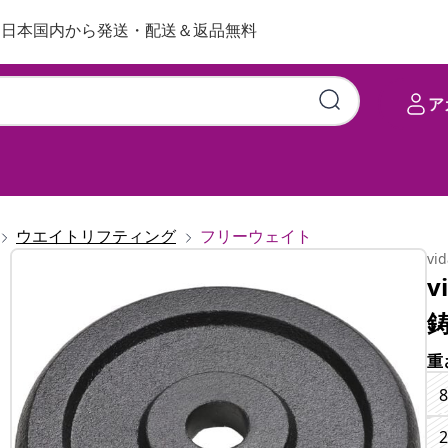
日本国内から発送・配送＆返品無料
ア
ウエイトリフティング
フリーウェイト
vi
v
重
8
2