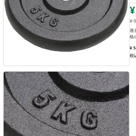
¥
¥
過
格
¥ 
税