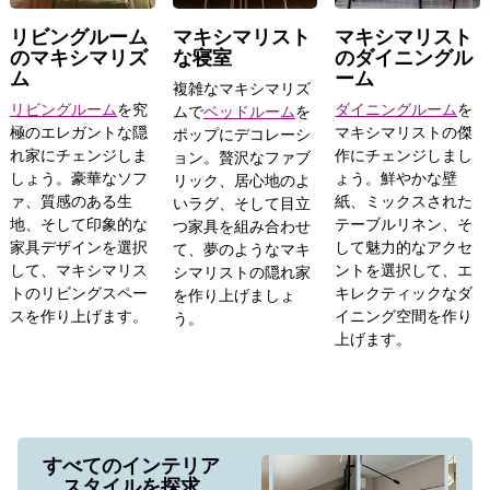
リビングルーム
マキシマリスト
マキシマリスト
のマキシマリズ
な寝室
のダイニングル
ム
ーム
複雑なマキシマリズ
リビングルーム
を究
ダイニングルーム
を
ムで
ベッドルーム
を
極のエレガントな隠
マキシマリストの傑
ポップにデコレーシ
れ家にチェンジしま
作にチェンジしまし
ョン。贅沢なファブ
しょう。豪華なソフ
ょう。鮮やかな壁
リック、居心地のよ
ァ、質感のある生
紙、ミックスされた
いラグ、そして目立
地、そして印象的な
テーブルリネン、そ
つ家具を組み合わせ
家具デザインを選択
して魅力的なアクセ
て、夢のようなマキ
して、マキシマリス
ントを選択して、エ
シマリストの隠れ家
トのリビングスペー
キレクティックなダ
を作り上げましょ
スを作り上げます。
イニング空間を作り
う。
上げます。
すべてのインテリア
スタイルを探求