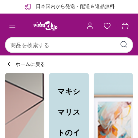
前
次
日本国内から発送・配送＆返品無料
ホームに戻る
マキシ
マリス
トのイ