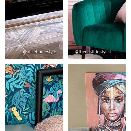
@alicehomestyle
@theeastldnstylist