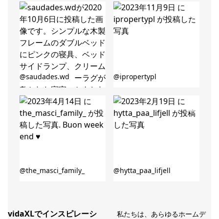
者
者
投
投
@saudades.wd
@ipropertypl
稿
稿
者
者
投
投
@the_masci_family_
@hytta_paa_lifjell
稿
稿
者
者
vidaXLでインスピレーシ
私たちは、あらゆるホームデ