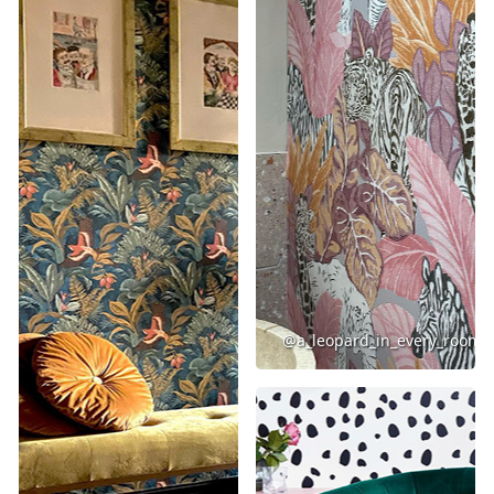
@a_leopard_in_every_room