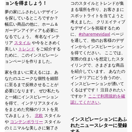
ョンを得ましょう！
コのスタイルとトレンドが集
まる場所を作り、お客さまに
夢の家にふさわしいデザイン
スポットライトを当てようと
を探しているところですか？
考えました。 クリエイティブ
幅広い商品の他に、ホーム＆
なデザインを祝福するため
ガーデンアイディアも必要に
に、
#sharemevidaxl
ページ
なるでしょう。 有名なインテ
を通して、他のお客様のデザ
リア
スタイル
や今をときめく
インからインスピレーション
美しい
トレンド
をご紹介する
を得てください。 ここでは、
ために、このインスピレーシ
実際の住まいを想定したスタ
ョンページを作りました。
イリングで、さまざまな商品
を紹介しています。 あなたの
家を住まいに変えるには、あ
インテリアにどう合うのか、
なたのユニークな個性を細部
インスピレーションが湧いて
に至るまで反映させることが
くるはずです！ 注目されたい
必要になります。 ぜひ私たち
ですか？
ここで利用規約を確
と一緒にインスピレーション
認してください
。
を得て、インテリアスタイル
をまとめた究極のリストを見
てみましょう。
北欧
スタイル
インスピレーションにあふ
や
コンテンポラリー
スタイル
れたニュースレターに登録
のミニマルな美しさに魅了さ
する