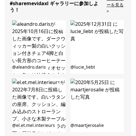
#sharemevidaxl ギャラリーに参加しよ
ーを見る
う！
>
投
投
@aleandro.daris
@lucie_liebt
稿
稿
者
者
投
投
@el.et.mel.interieurs
@maartjerosalie
稿
稿