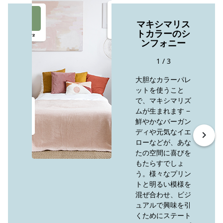
マキシマリス
トカラーのシ
ンフォニー
1 / 3
大胆なカラーパレ
ットを使うこと
で、マキシマリズ
ムが生まれます −
鮮やかなバーガン
ディや元気なイエ
keyboard_arrow_right
ローなどが、あな
たの空間に喜びを
もたらすでしょ
う。様々なプリン
トと明るい模様を
混ぜ合わせ、ビジ
ュアルで興味を引
くためにステート