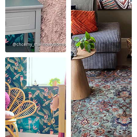
@chcemy_malinowydomek