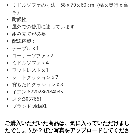
ミドルソファの寸法：68 x 70 x 60 cm（幅 x 奥行 x 高
さ）
耐候性
屋外での使用に適しています
組み立てが必要
配送内容：
テーブル x 1
コーナーソファ x 2
ミドルソファ x 4
フットレスト x 1
シートクッション x 7
背もたれクッション x 8
イアン:8720286184035
スク:3057661
ブランド:vidaXL
ご購入いただいた商品は、気に入っていただけまし
たでしょうか？ぜひ写真をアップロードしてくださ