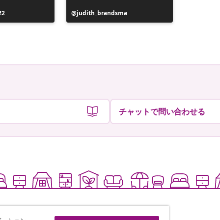
22
投
judith_brandsma
投
flickorn
稿
稿
者
者
チャットで問い合わせる