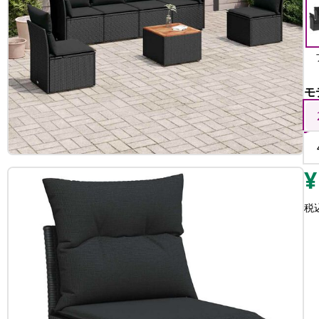
モ
¥
税