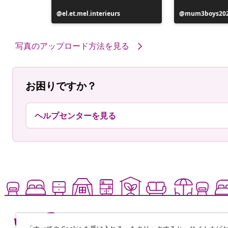
e
投
el.et.mel.interieurs
投
mum3boys20
稿
稿
者
者
写真のアップロード方法を見る
お困りですか？
ヘルプセンターを見る