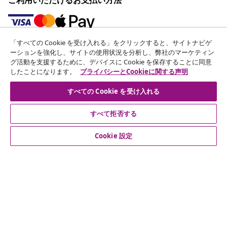
「すべての Cookie を受け入れる」をクリックすると、サイトナビゲ
ニュースレターに登録する
ーションを強化し、サイトの使用状況を分析し、弊社のマーケティン
グ活動を支援するために、デバイスに Cookie を保存することに同意
70万人以上のユーザーと一緒に、vidaXLから毎週のお得
したことになります。
プライバシーとCookieに関する声明
な情報や季節限定セール、新着情報を受け取りましょう。
すべての Cookie を受け入れる
公式SNSアカウント
すべて拒否する
Cookie 設定
カスタマーサポート
ビジネス・パートナーシップ
vidaXL