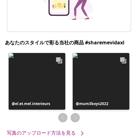
あなたのスタイルで彩る当社の商品 #sharemevidaxl
投
el.et.mel.interieurs
投
mum3boys2022
稿
稿
者
者
写真のアップロード方法を見る