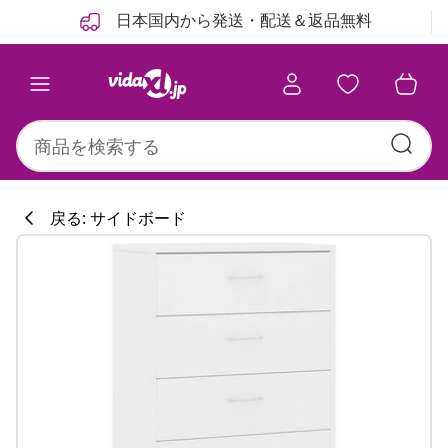
前
次
日本国内から発送・配送＆返品無料
戻る: サイドボード