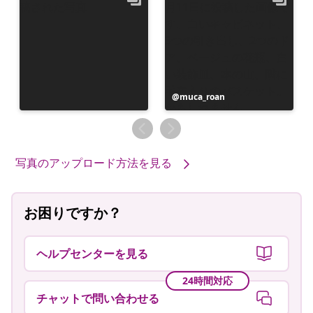
投
muca_roan
稿
者
写真のアップロード方法を見る
お困りですか？
ヘルプセンターを見る
24時間対応
チャットで問い合わせる