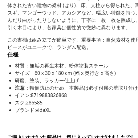
体された古い建物の梁材 (はり)、床、支柱から得られた
スギ、マンゴーウッド、アカシアなど、幅広い特徴を持つ
んだり曲がったりしないように、丁寧に一枚一枚を熟成し
引く木目により、各家具は個性的で微妙に異なります。
この書棚は組み立てが簡単です。重要事項：自然素材を使
ピースがユニークで、ランダム配送。
仕様
材質：無垢の再生木材、粉体塗装スチール
サイズ：60 x 30 x 180 cm (幅 x 奥行き x 高さ)
研磨、塗装、ラッカー仕上げ
注意：
転倒防止のため、本製品は必ず付属の壁取り付け
イアン:8719883826868
スク:286585
ブランド:vidaXL
ご購入いただいた商品は、気に入っていただけましたでし