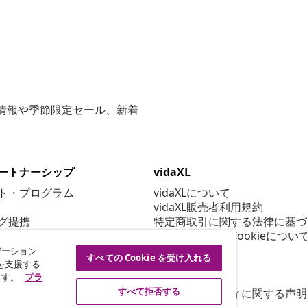
な情報や季節限定セール、新着
ートナーシップ
vidaXL
ト・プログラム
vidaXLについて
vidaXL販売者利用規約
グ提携
特定商取引に関する法律に基づ
プライバシー＆Cookieについ
Cookie 設定
ゲーション
すべての Cookie を受け入れる
行動規範
を支援する
ます。
プラ
セキュリティ
すべて拒否する
アクセシビリティに関する声明