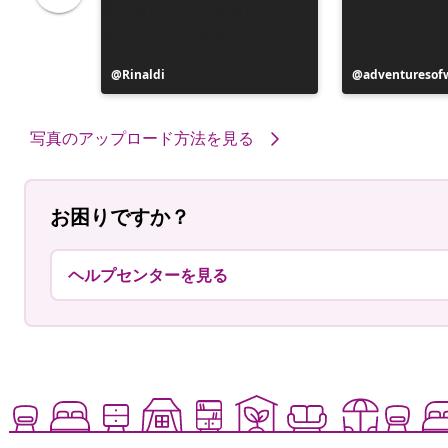
投
Rinaldi
投
adventuresof
稿
稿
者
者
写真のアップロード方法を見る
お困りですか？
ヘルプセンターを見る