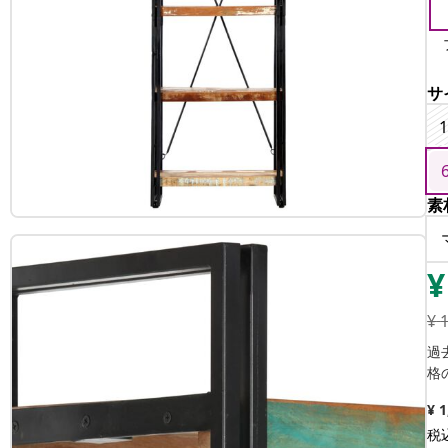
サ
1
素
¥
¥
過
格
¥ 
税