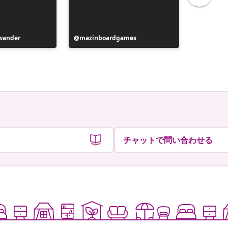
wander
投
mazinboardgames
投
Pattyn s
稿
稿
者
者
チャットで問い合わせる