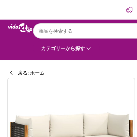
前
次
vidaXL
vidaXL 3点ガーデンソファセット クッション
カテゴリーから探す
戻る: ホーム