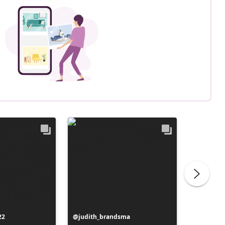
22
投
judith_brandsma
投
flickorn