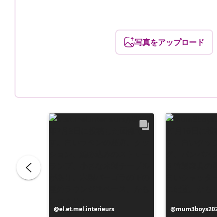
写真をアップロード
e
投
el.et.mel.interieurs
投
mum3boys20