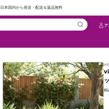
日本国内から発送・配送＆返品無料
ア
付き 木製 アカシア&ラタン
vi
v
税