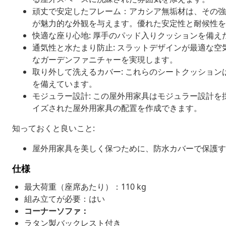
頑丈で安定したフレーム：アカシア無垢材は、その強
が魅力的な外観を与えます。優れた安定性と耐候性
快適な座り心地: 厚手のパッド入りクッションを備
通気性と水たまり防止: スラットデザインが最適な
なガーデンファニチャーを実現します。
取り外して洗えるカバー: これらのシートクッショ
を備えています。
モジュラー設計: この屋外用家具はモジュラー設計
イズされた屋外用家具の配置を作成できます。
知っておくと良いこと:
屋外用家具を美しく保つために、防水カバーで保護す
仕様
最大荷重（座席あたり）：110 kg
組み立てが必要：はい
コーナーソファ：
ラタン製バックレスト付き