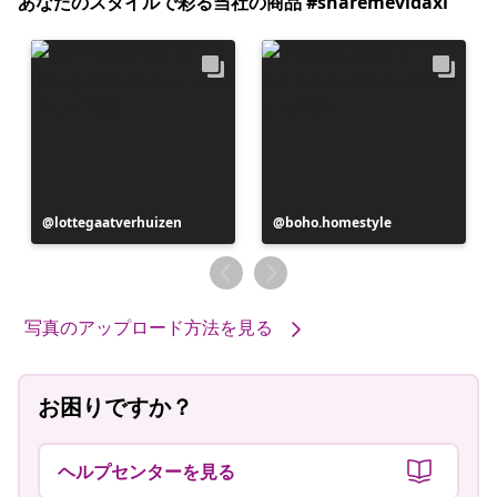
あなたのスタイルで彩る当社の商品 #sharemevidaxl
投
lottegaatverhuizen
投
boho.homestyle
稿
稿
者
者
写真のアップロード方法を見る
お困りですか？
ヘルプセンターを見る