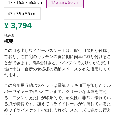
47 x 15.5 x 55.5 cm
47 x 25 x 56 cm
47 x 35 x 56 cm
¥
3,794
税込み
概要
この引き出しワイヤーバスケットは、取付用器具が付属し
ており、ご自宅のキッチンの食器棚に簡単に取り付けるこ
とができます。3段棚付きと、シンプルでありながら実用
性は十分。台所の食器棚の収納スペースを有効活用してく
れます。
この台所用収納バスケットは電気メッキ加工を施したシル
バーワイヤーで作られています。クリーンな印象を与え
る、モダンな見た目が印象的で、耐久性に非常に優れてい
る点が特長です。加えてスライドレールが付属しているた
めワイヤバスケットの出し入れが、スムーズに静かに行え