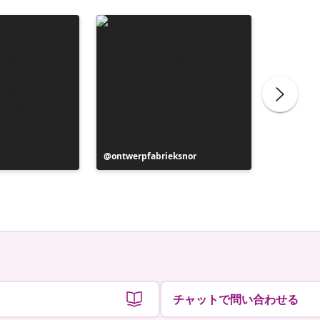
投
ontwerpfabrieksnor
投
nat_kow
稿
稿
者
者
チャットで問い合わせる