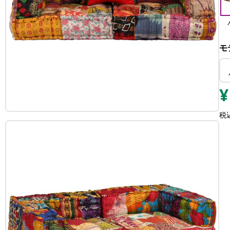
モ
¥
税