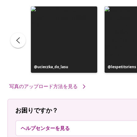
投
ucieczka_do_lasu
投
lespetitsriens
稿
稿
者
者
写真のアップロード方法を見る
お困りですか？
ヘルプセンターを見る