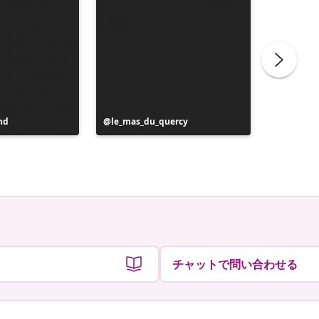
nd
投
le_mas_du_quercy
投
valzer_z
稿
稿
者
者
チャットで問い合わせる