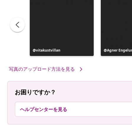
投
vitakustvillan
投
Agner Engelu
稿
稿
者
者
写真のアップロード方法を見る
お困りですか？
ヘルプセンターを見る