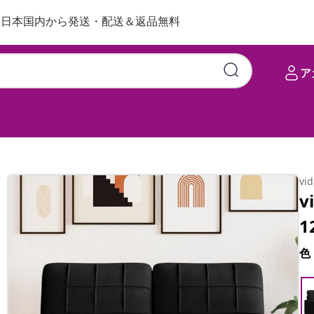
日本国内から発送・配送＆返品無料
ア
vi
v
1
色