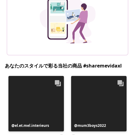
あなたのスタイルで彩る当社の商品 #sharemevidaxl
投
el.et.mel.interieurs
投
mum3boys2022
稿
稿