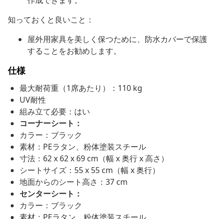
作成できます。
知っておくと良いこと：
屋外用家具を美しく保つために、防水カバーで保護
することをお勧めします。
仕様
最大耐荷重（1席あたり）：110 kg
UV耐性
組み立て必要：はい
コーナーシート：
カラー：ブラック
素材：PEラタン、粉体塗装スチール
寸法：62 x 62 x 69 cm（幅 x 奥行 x 高さ）
シートサイズ：55 x 55 cm（幅 x 奥行）
地面からのシート高さ：37 cm
センターシート：
カラー：ブラック
素材：PEラタン、粉体塗装スチール