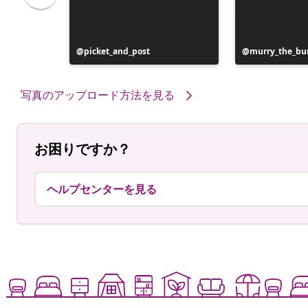
投
picket_and_post
投
murry_the_bu
稿
稿
者
者
写真のアップロード方法を見る
お困りですか？
ヘルプセンターを見る