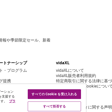
な情報や季節限定セール、新着
ートナーシップ
vidaXL
ト・プログラム
vidaXLについて
vidaXL販売者利用規約
グ提携
特定商取引に関する法律に基づ
プライバシー＆Cookieについ
Cookie 設定
ゲーション
すべての Cookie を受け入れる
行動規範
を支援する
ます。
プラ
セキュリティ
すべて拒否する
アクセシビリティに関する声明