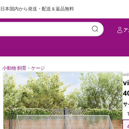
日本国内から発送・配送＆返品無料
ア
小動物 飼育・ケージ
vi
v
4
サ