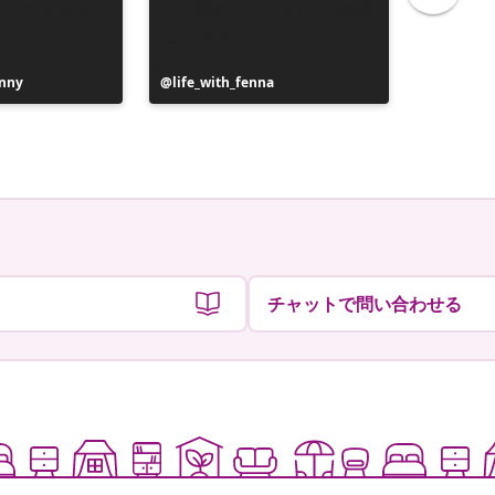
nny
投
life_with_fenna
投
Liane
稿
稿
者
者
チャットで問い合わせる