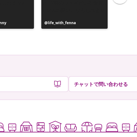
nny
投
life_with_fenna
投
Liane
稿
稿
者
者
チャットで問い合わせる