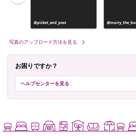
投
picket_and_post
投
murry_the_bu
稿
稿
者
者
写真のアップロード方法を見る
お困りですか？
ヘルプセンターを見る