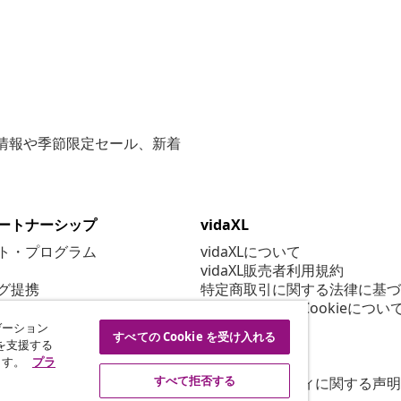
な情報や季節限定セール、新着
ートナーシップ
vidaXL
ト・プログラム
vidaXLについて
vidaXL販売者利用規約
グ提携
特定商取引に関する法律に基づ
プライバシー＆Cookieについ
Cookie 設定
ゲーション
すべての Cookie を受け入れる
行動規範
を支援する
ます。
プラ
セキュリティ
すべて拒否する
アクセシビリティに関する声明