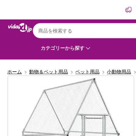
前
次
カテゴリーから探す
ホーム
動物＆ペット用品
ペット用品
小動物用品