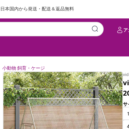
日本国内から発送・配送＆返品無料
ア
小動物 飼育・ケージ
vi
v
2
サ