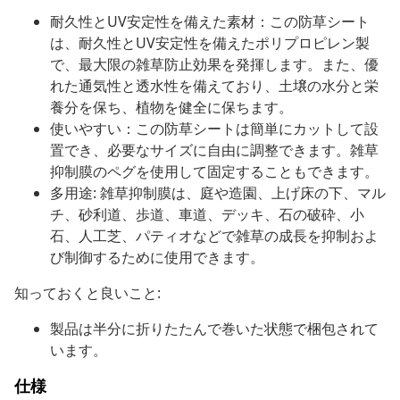
耐久性とUV安定性を備えた素材：この防草シート
は、耐久性とUV安定性を備えたポリプロピレン製
で、最大限の雑草防止効果を発揮します。また、優
れた通気性と透水性を備えており、土壌の水分と栄
養分を保ち、植物を健全に保ちます。
使いやすい：この防草シートは簡単にカットして設
置でき、必要なサイズに自由に調整できます。雑草
抑制膜のペグを使用して固定することもできます。
多用途: 雑草抑制膜は、庭や造園、上げ床の下、マル
チ、砂利道、歩道、車道、デッキ、石の破砕、小
石、人工芝、パティオなどで雑草の成長を抑制およ
び制御するために使用できます。
知っておくと良いこと:
製品は半分に折りたたんで巻いた状態で梱包されて
います。
仕様