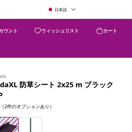
日本語
カウント
ウィッシュリスト
カート
¥
4,460
daXL
idaXL 防草シート 2x25 m ブラック
P
（2件のオプションあり）