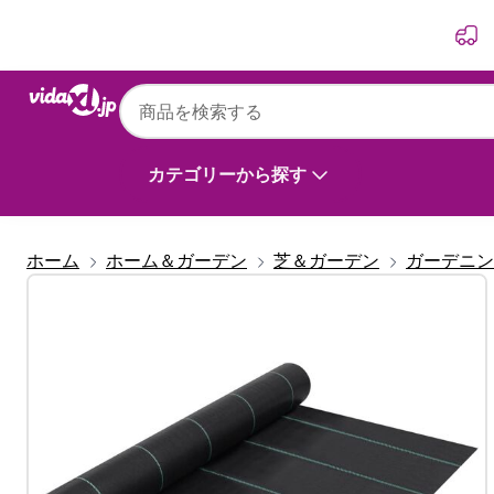
前
次
vidaXL
vidaXL 防草シート 2x25 m ブラック PP
カテゴリーから探す
ホーム
ホーム＆ガーデン
芝＆ガーデン
ガーデニン