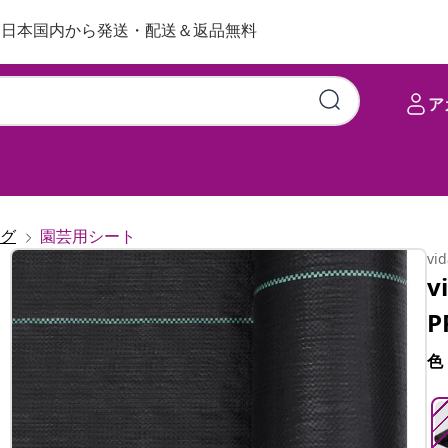
日本国内から発送・配送＆返品無料
ア
グ
園芸用シート
vi
v
P
色