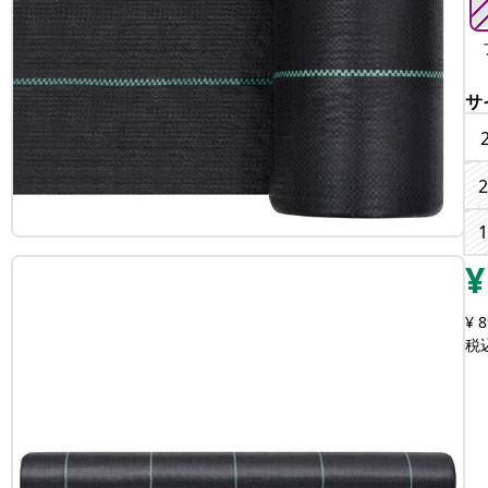
サ
2
1
¥
¥ 8
税