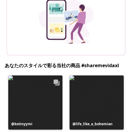
あなたのスタイルで彩る当社の商品 #sharemevidaxl
投
kotinyymi
投
life_like_a_bohemian
稿
稿