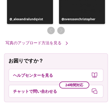
投
_alexandralundqvist
投
svenssonchristopher
稿
稿
者
者
写真のアップロード方法を見る
お困りですか？
ヘルプセンターを見る
24時間対応
チャットで問い合わせる