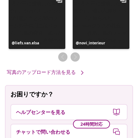
投
liefs.van.elsa
投
novi_interieur
稿
稿
者
者
写真のアップロード方法を見る
お困りですか？
ヘルプセンターを見る
24時間対応
チャットで問い合わせる