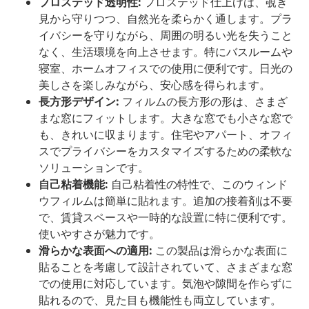
フロステッド透明性:
フロステッド仕上げは、覗き
見から守りつつ、自然光を柔らかく通します。プラ
イバシーを守りながら、周囲の明るい光を失うこと
なく、生活環境を向上させます。特にバスルームや
寝室、ホームオフィスでの使用に便利です。日光の
美しさを楽しみながら、安心感を得られます。
長方形デザイン:
フィルムの長方形の形は、さまざ
まな窓にフィットします。大きな窓でも小さな窓で
も、きれいに収まります。住宅やアパート、オフィ
スでプライバシーをカスタマイズするための柔軟な
ソリューションです。
自己粘着機能:
自己粘着性の特性で、このウィンド
ウフィルムは簡単に貼れます。追加の接着剤は不要
で、賃貸スペースや一時的な設置に特に便利です。
使いやすさが魅力です。
滑らかな表面への適用:
この製品は滑らかな表面に
貼ることを考慮して設計されていて、さまざまな窓
での使用に対応しています。気泡や隙間を作らずに
貼れるので、見た目も機能性も両立しています。