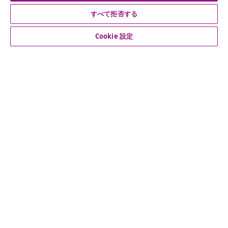
公式SNSアカウント
すべて拒否する
Cookie 設定
カスタマーサポート
ビジネス・パートナーシップ
vidaXL
その他の情報
© 2008-2026 vidaXL. 当サイトは、vidaXL合同会社が運営してい
ます。