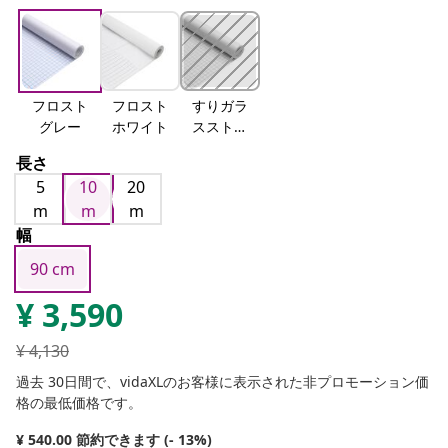
フロスト
フロスト
すりガラ
グレー
ホワイト
スストラ
イプ
長さ
5
10
20
m
m
m
幅
90 cm
¥
3,590
¥
4,130
過去 30日間で、vidaXLのお客様に表示された非プロモーション価
格の最低価格です。
¥ 540.00 節約できます (- 13%)