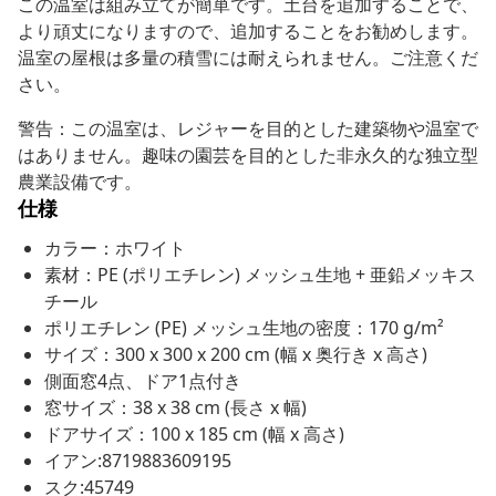
この温室は組み立てが簡単です。土台を追加することで、
より頑丈になりますので、追加することをお勧めします。
温室の屋根は多量の積雪には耐えられません。ご注意くだ
さい。
警告：この温室は、レジャーを目的とした建築物や温室で
はありません。趣味の園芸を目的とした非永久的な独立型
農業設備です。
仕様
カラー：ホワイト
素材：PE (ポリエチレン) メッシュ生地 + 亜鉛メッキス
チール
ポリエチレン (PE) メッシュ生地の密度：170 g/m²
サイズ：300 x 300 x 200 cm (幅 x 奥行き x 高さ)
側面窓4点、ドア1点付き
窓サイズ：38 x 38 cm (長さ x 幅)
ドアサイズ：100 x 185 cm (幅 x 高さ)
イアン:8719883609195
スク:45749