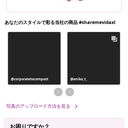
あなたのスタイルで彩る当社の商品 #sharemevidaxl
den
投
corporatetocompost
投
eniko_t_
稿
稿
者
者
写真のアップロード方法を見る
お困りですか？