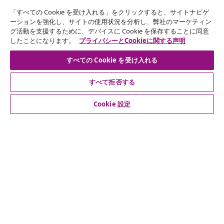
「すべての Cookie を受け入れる」をクリックすると、サイトナビゲ
ニュースレターに登録する
ーションを強化し、サイトの使用状況を分析し、弊社のマーケティン
グ活動を支援するために、デバイスに Cookie を保存することに同意
70万人以上のユーザーと一緒に、vidaXLから毎週のお得
したことになります。
プライバシーとCookieに関する声明
な情報や季節限定セール、新着情報を受け取りましょう。
すべての Cookie を受け入れる
公式SNSアカウント
すべて拒否する
Cookie 設定
カスタマーサポート
ビジネス・パートナーシップ
vidaXL
その他の情報