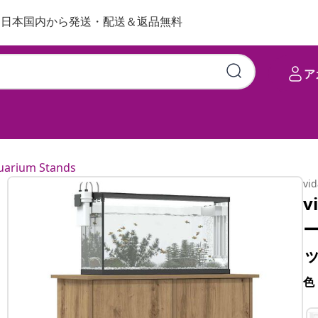
日本国内から発送・配送＆返品無料
ア
uarium Stands
vi
v
ー
色