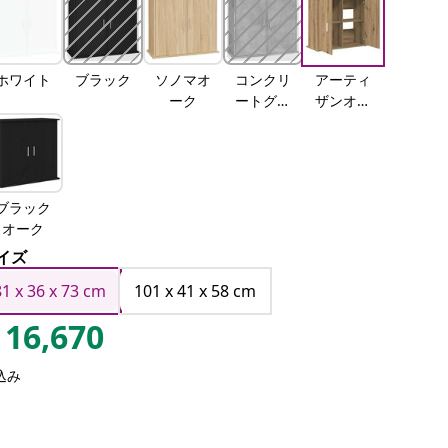
ホワイト
ブラック
ソノマオ
コンクリ
アーティ
ーク
ートグレ
ザンオー
ー
ク
ブラック
オーク
イズ
81 x 36 x 73 cm
101 x 41 x 58 cm
16,670
込み