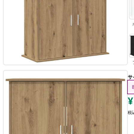
サ
¥
税