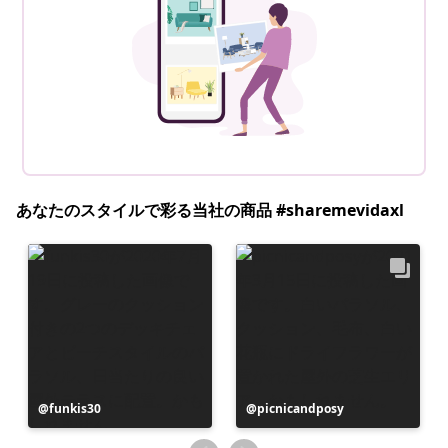
あなたのスタイルで彩る当社の商品 #sharemevidaxl
投
funkis30
投
picnicandposy
稿
稿
者
者