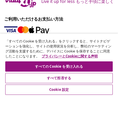
Live it up for less もっと手頃に楽しく
ご利用いただけるお支払い方法
「すべての Cookie を受け入れる」をクリックすると、サイトナビゲ
ニュースレターに登録する
ーションを強化し、サイトの使用状況を分析し、弊社のマーケティン
グ活動を支援するために、デバイスに Cookie を保存することに同意
70万人以上のユーザーと一緒に、vidaXLから毎週のお得
したことになります。
プライバシーとCookieに関する声明
な情報や季節限定セール、新着情報を受け取りましょう。
すべての Cookie を受け入れる
公式SNSアカウント
すべて拒否する
Cookie 設定
カスタマーサポート