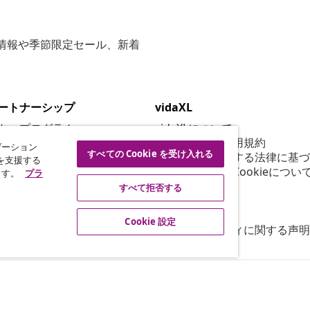
な情報や季節限定セール、新着
ートナーシップ
vidaXL
ト・プログラム
vidaXLについて
vidaXL販売者利用規約
ゲーション
すべての Cookie を受け入れる
グ提携
特定商取引に関する法律に基づ
を支援する
プライバシー＆Cookieについ
ます。
プラ
Cookie 設定
すべて拒否する
行動規範
セキュリティ
Cookie 設定
アクセシビリティに関する声明
© 