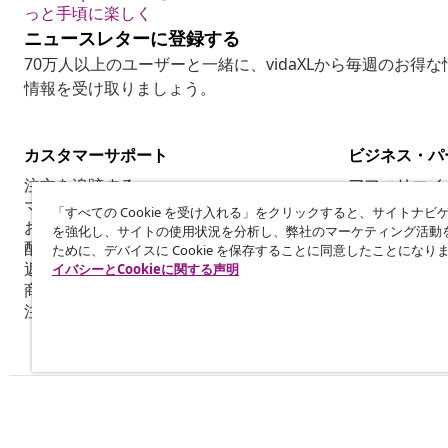
っと手頃に楽しく
ニュースレターに登録する
70万人以上のユーザーと一緒に、vidaXLから毎週のお得
情報を受け取りましょう。
カスタマーサポート
ビジネス・パ
注文を追跡する
アフィリエイ
マイアカウント
vidaXLの商品
「すべての Cookie を受け入れる」をクリックすると、サイトナビ
お支払いについて
マーケティン
を強化し、サイトの使用状況を分析し、弊社のマーケティング活動
配送について
ために、デバイスに Cookie を保存することに同意したことになり
返品について
イバシーとCookieに関する声明
商品情報
注文について