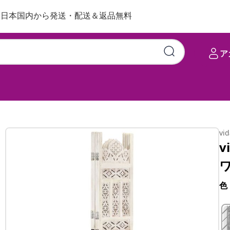
日本国内から発送・配送＆返品無料
ア
vi
v
ワ
色