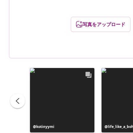
写真をアップロード
投
kotinyymi
投
life_like_a_b
稿
稿