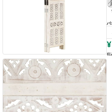
パ
¥
税