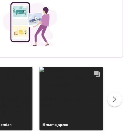
ohemian
投
mama_spzoo
投
life_lik
稿
稿